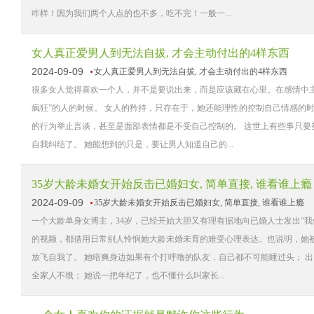
咋样！因为我们两个人点的也不多，吃不完！一般一...
女人真正爱男人到无法自拔, 才会主动付出的4样东西
2024-09-09
女人真正爱男人到无法自拔, 才会主动付出的4样东西
很多女人觉得喜欢一个人，并不是要说出来，而是应该藏在心里。在感情中主
疯狂”的人的时候。 女人的矜持，只存在于，她还能理性的控制自己情感的
的行为举止言谈，甚至是面部表情都是不受自己控制的。 这世上有些事只
自我纠结了。 她能想到的只是，要让男人知道自己的...
35岁大龄未婚女开始反击已婚妇女, 简单直接, 谁看谁上瘾
2024-09-09
35岁大龄未婚女开始反击已婚妇女, 简单直接, 谁看谁上瘾
一个大龄单身女博主，34岁，已经开始大胆又有理有据地向已婚人士发出“
的视频，都借用日常别人怜悯她大龄未婚未育的难受心理表达。也说明，她
放飞自我了。 她暗爽身边如果有个打呼噜的队友，自己都不可能睡过头； 
全家人不饿； 她说一把年纪了，也不懂什么叫家长...