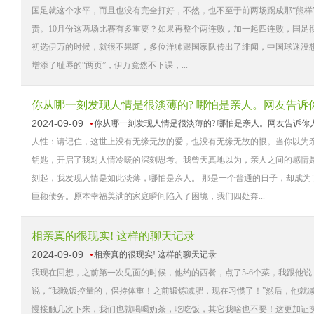
国足就这个水平，而且也没有完全打好，不然，也不至于前两场踢成那“熊样”
责。10月份这两场比赛有多重要？如果再整个两连败，加一起四连败，国足彻底
初选伊万的时候，就很不果断，多位洋帅跟国家队传出了绯闻，中国球迷没
增添了耻辱的“两页”，伊万竟然不下课，...
你从哪一刻发现人情是很淡薄的? 哪怕是亲人。网友告诉
2024-09-09
你从哪一刻发现人情是很淡薄的? 哪怕是亲人。网友告诉你
人性：请记住，这世上没有无缘无故的爱，也没有无缘无故的恨。当你以为
钥匙，开启了我对人情冷暖的深刻思考。我曾天真地以为，亲人之间的感情
刻起，我发现人情是如此淡薄，哪怕是亲人。 那是一个普通的日子，却成
巨额债务。原本幸福美满的家庭瞬间陷入了困境，我们四处奔...
相亲真的很现实! 这样的聊天记录
2024-09-09
相亲真的很现实! 这样的聊天记录
我现在回想，之前第一次见面的时候，他约的西餐，点了5-6个菜，我跟他说
说，“我晚饭控量的，保持体重！之前锻炼减肥，现在习惯了！”然后，他就减
慢接触几次下来，我们也就喝喝奶茶，吃吃饭，其它我啥也不要！这更加证