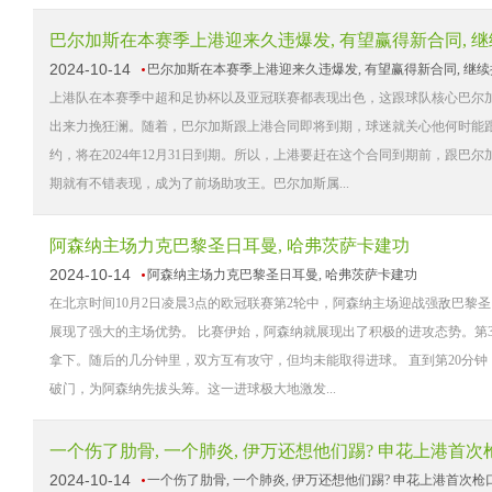
巴尔加斯在本赛季上港迎来久违爆发, 有望赢得新合同, 
2024-10-14
巴尔加斯在本赛季上港迎来久违爆发, 有望赢得新合同, 继
上港队在本赛季中超和足协杯以及亚冠联赛都表现出色，这跟球队核心巴尔
出来力挽狂澜。随着，巴尔加斯跟上港合同即将到期，球迷就关心他何时能
约，将在2024年12月31日到期。所以，上港要赶在这个合同到期前，跟巴
期就有不错表现，成为了前场助攻王。巴尔加斯属...
阿森纳主场力克巴黎圣日耳曼, 哈弗茨萨卡建功
2024-10-14
阿森纳主场力克巴黎圣日耳曼, 哈弗茨萨卡建功
在北京时间10月2日凌晨3点的欧冠联赛第2轮中，阿森纳主场迎战强敌巴黎
展现了强大的主场优势。 比赛伊始，阿森纳就展现出了积极的进攻态势。第
拿下。随后的几分钟里，双方互有攻守，但均未能取得进球。 直到第20分
破门，为阿森纳先拔头筹。这一进球极大地激发...
一个伤了肋骨, 一个肺炎, 伊万还想他们踢? 申花上港首
2024-10-14
一个伤了肋骨, 一个肺炎, 伊万还想他们踢? 申花上港首次枪