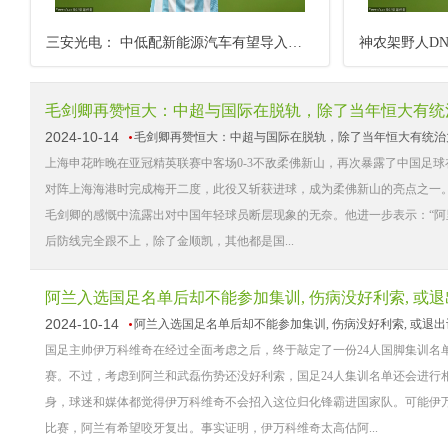
三安光电： 中低配新能源汽车有望导入碳化硅器件
毛剑卿再赞恒大：中超与国际在脱轨，除了当年恒大有统
2024-10-14
毛剑卿再赞恒大：中超与国际在脱轨，除了当年恒大有统治
上海申花昨晚在亚冠精英联赛中客场0-3不敌柔佛新山，再次暴露了中国足球
对阵上海海港时完成梅开二度，此役又斩获进球，成为柔佛新山的亮点之一。
毛剑卿的感慨中流露出对中国年轻球员断层现象的无奈。他进一步表示：“阿
后防线完全跟不上，除了金顺凯，其他都是国...
阿兰入选国足名单后却不能参加集训, 伤病没好利索, 或
2024-10-14
阿兰入选国足名单后却不能参加集训, 伤病没好利索, 或退
国足主帅伊万科维奇在经过全面考虑之后，终于敲定了一份24人国脚集训名
赛。不过，考虑到阿兰和武磊伤势还没好利索，国足24人集训名单还会进行
身，球迷和媒体都觉得伊万科维奇不会招入这位归化锋霸进国家队。可能伊
比赛，阿兰有希望咬牙复出。事实证明，伊万科维奇太高估阿...